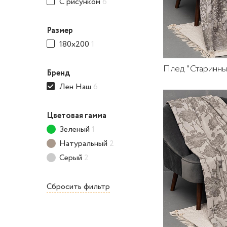
С рисунком
6
Размер
180x200
1
Плед "Старинны
Бренд
Лен Наш
6
Цветовая гамма
Зеленый
1
Натуральный
2
Серый
2
Сбросить фильтр