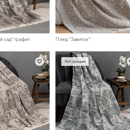
й сад" графит
Плед "Завиток"
Хит продаж