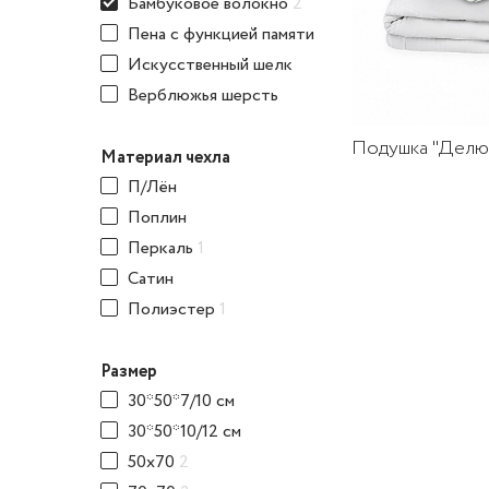
Бамбуковое волокно
2
Пена с функцией памяти
Искусственный шелк
Верблюжья шерсть
Подушка "Делю
Материал чехла
П/Лён
Поплин
Перкаль
1
Сатин
Полиэстер
1
Размер
30*50*7/10 см
30*50*10/12 см
50x70
2