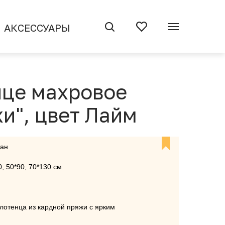
АКСЕССУАРЫ
це махровое
и", цвет Лайм
тан
, 50*90, 70*130 см
лотенца из кардной пряжи с ярким