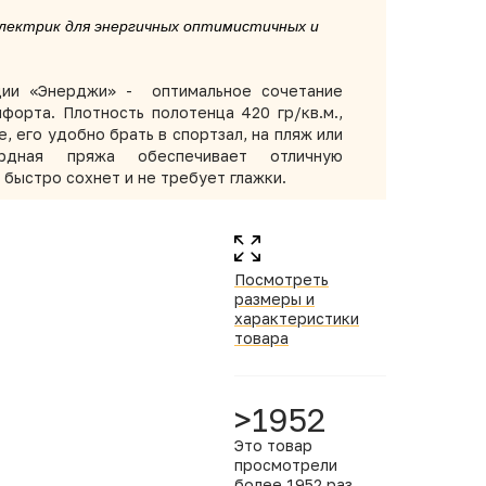
Электрик для энергичных оптимистичных и
ции «Энерджи» -
оптимальное сочетание
форта. Плотность полотенца 420 гр/кв.м.,
, его удобно брать в спортзал, на пляж или
рдная пряжа обеспечивает отличную
 быстро сохнет и не требует глажки.
Посмотреть
размеры и
характеристики
товара
>1952
Это товар
просмотрели
более 1952 раз