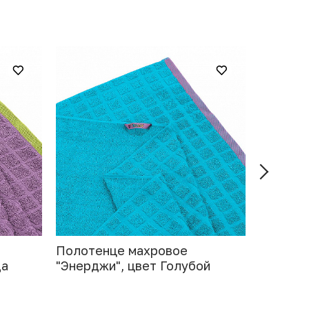
Полотенце махровое
Полоте
да
"Энерджи", цвет Голубой
"Энердж