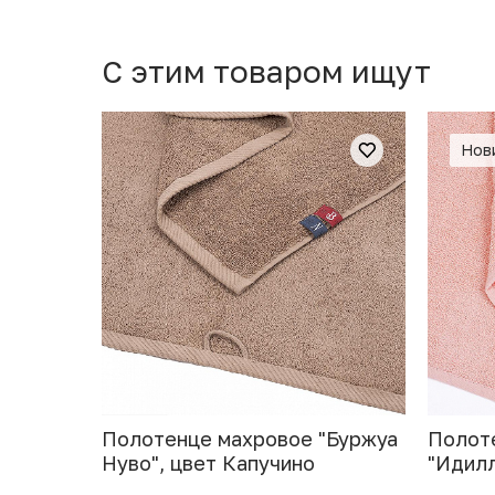
C этим товаром ищут
Нов
Полотенце махровое "Буржуа
Полот
Нуво", цвет Капучино
"Идилл