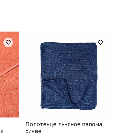
Полотенце льняное палома
ик
синее