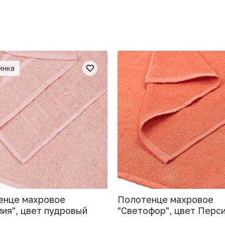
инка
енце махровое
Полотенце махровое
ия", цвет пудровый
"Светофор", цвет Перс